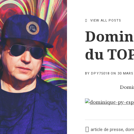
VIEW ALL POSTS
Domini
du TOP
BY
DPY75018
ON
30 MARS
Domin
article de presse
,
domi