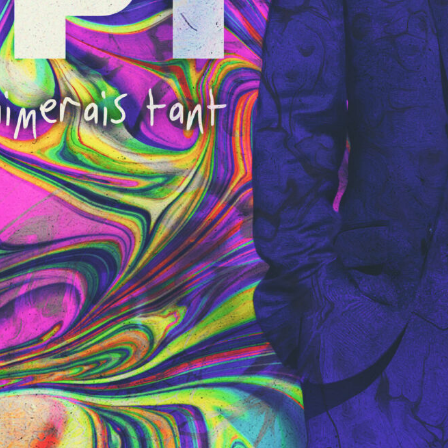
S
D
I
T
E
O
~
O
M
F
F
I
I
C
I
E
N
L