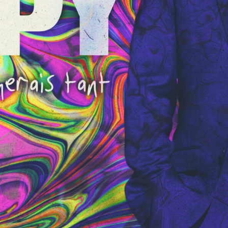
S
D
I
T
E
O
~
O
M
F
F
I
I
C
I
E
N
L