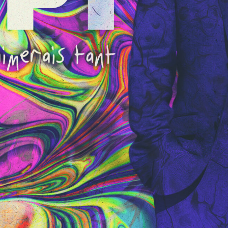
S
D
I
T
E
O
~
O
M
F
F
I
I
C
I
E
N
L