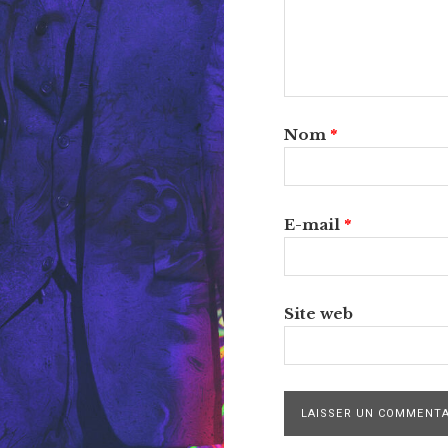
Nom
*
E-mail
*
Site web