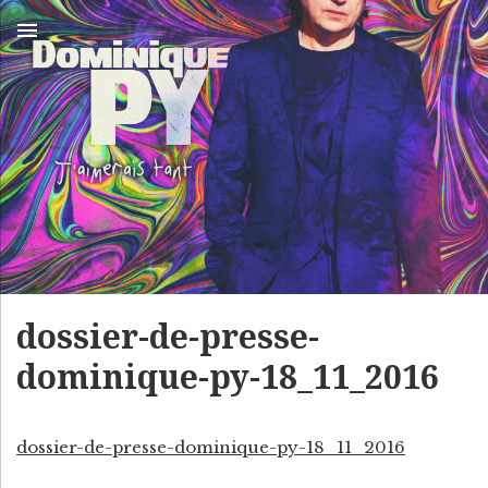
MENU
S
D
I
O
T
E
M
~
I
O
dossier-de-presse-
F
N
dominique-py-18_11_2016
F
I
I
Q
C
I
U
dossier-de-presse-dominique-py-18_11_2016
E
E
L